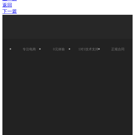
返回
下一篇
专注电商
0元体验
1对1技术支持
正规合同