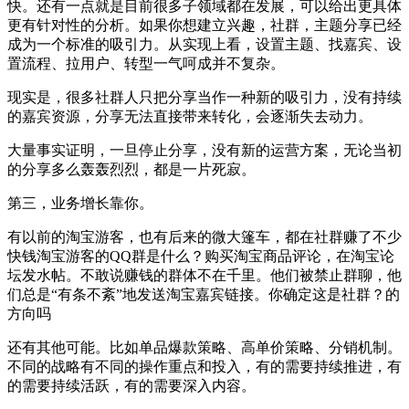
快。还有一点就是目前很多子领域都在发展，可以给出更具体
更有针对性的分析。如果你想建立兴趣，社群，主题分享已经
成为一个标准的吸引力。从实现上看，设置主题、找嘉宾、设
置流程、拉用户、转型一气呵成并不复杂。
现实是，很多社群人只把分享当作一种新的吸引力，没有持续
的嘉宾资源，分享无法直接带来转化，会逐渐失去动力。
大量事实证明，一旦停止分享，没有新的运营方案，无论当初
的分享多么轰轰烈烈，都是一片死寂。
第三，业务增长靠你。
有以前的淘宝游客，也有后来的微大篷车，都在社群赚了不少
快钱淘宝游客的QQ群是什么？购买淘宝商品评论，在淘宝论
坛发水帖。不敢说赚钱的群体不在千里。他们被禁止群聊，他
们总是“有条不紊”地发送淘宝嘉宾链接。你确定这是社群？的
方向吗
还有其他可能。比如单品爆款策略、高单价策略、分销机制。
不同的战略有不同的操作重点和投入，有的需要持续推进，有
的需要持续活跃，有的需要深入内容。